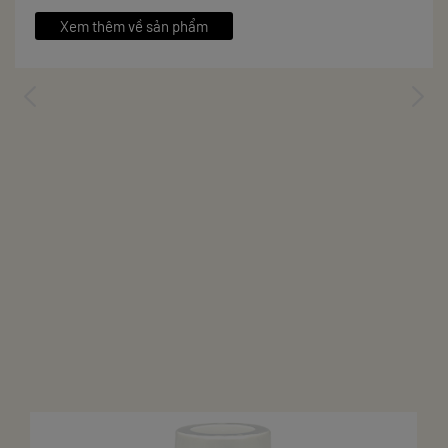
- Gluten free
Xem thêm về sản phẩm
- Vị ngọt nhẹ từ cỏ ngọt và la hán quả