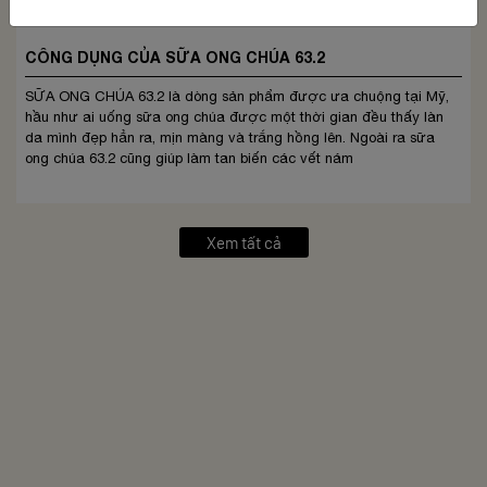
CÔNG DỤNG CỦA SỮA ONG CHÚA 63.2
SỮA ONG CHÚA 63.2 là dòng sản phẩm được ưa chuộng tại Mỹ,
hầu như ai uống sữa ong chúa được một thời gian đều thấy làn
da mình đẹp hẳn ra, mịn màng và trắng hồng lên. Ngoài ra sữa
ong chúa 63.2 cũng giúp làm tan biến các vết nám
Xem tất cả