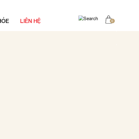
HỎE
LIÊN HỆ
0