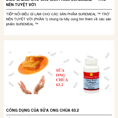
NÊN TUYỆT VỜI
TIẾP NỐI ĐIỀU GÌ LÀM CHO CÁC SẢN PHẨM SUREMEAL ™ TRỞ
NÊN TUYỆT VỜI (PHẦN 1) chúng ta hãy cùng tìm thêm về các sản
phẩm SUREMEAL ™
CÔNG DỤNG CỦA SỮA ONG CHÚA 63.2