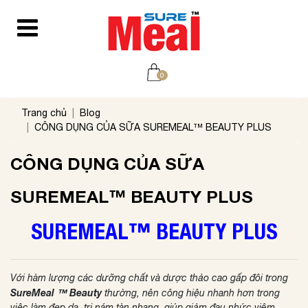
0
Trang chủ
Blog
CÔNG DỤNG CỦA SỮA SUREMEAL™ BEAUTY PLUS
CÔNG DỤNG CỦA SỮA
SUREMEAL™ BEAUTY PLUS
SUREMEAL™ BEAUTY PLUS
Với hàm lượng
các dưỡng chất và dược thảo cao gấp đôi trong
SureMeal ™ Beauty
thường, nên công hiệu nhanh hơn trong
việc làm đẹp da,
trị nám tàn nhang, giúp giảm đau nhức viêm