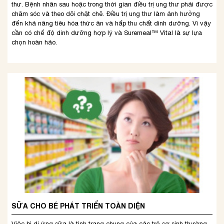
thư. Bệnh nhân sau hoặc trong thời gian điều trị ung thư phải được
chăm sóc và theo dõi chặt chẽ. Điều trị ung thư làm ảnh hưởng
đến khả năng tiêu hóa thức ăn và hấp thu chất dinh dưỡng. Vì vậy
cần có chế độ dinh dưỡng hợp lý và Suremeal™ Vital là sự lựa
chọn hoàn hảo.
SỮA CHO BÉ PHÁT TRIỂN TOÀN DIỆN
Việc bị dị ứng sữa là tình trạng chung của các trẻ sơ sinh thường