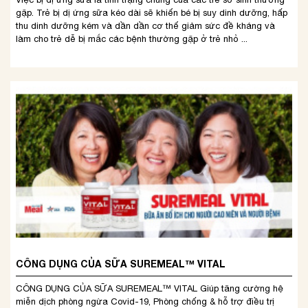
gặp. Trẻ bị dị ứng sữa kéo dài sẽ khiến bé bị suy dinh dưỡng, hấp
thu dinh dưỡng kém và dần dần cơ thế giảm sức đề kháng và
làm cho trẻ dễ bị mắc các bệnh thường gặp ở trẻ nhỏ ...
CÔNG DỤNG CỦA SỮA SUREMEAL™ VITAL
CÔNG DỤNG CỦA SỮA SUREMEAL™ VITAL Giúp tăng cường hệ
miễn dịch phòng ngừa Covid-19, Phòng chống & hỗ trợ điều trị