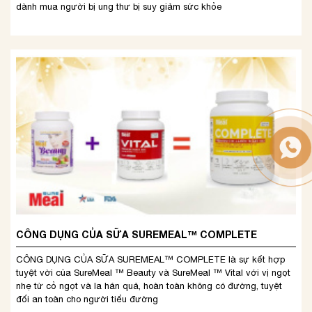
dành mua người bị ung thư bị suy giảm sức khỏe
CÔNG DỤNG CỦA SỮA SUREMEAL™ COMPLETE
CÔNG DỤNG CỦA SỮA SUREMEAL™ COMPLETE là sự kết hợp
tuyệt vời của SureMeal ™ Beauty và SureMeal ™ Vital với vị ngọt
nhẹ từ cỏ ngọt và la hán quả, hoàn toàn không có đường, tuyệt
đối an toàn cho người tiểu đường