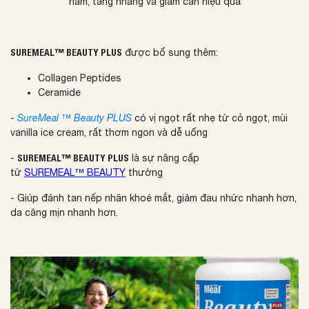
nám, tàng nhang và giảm cân hiệu quả
SUREMEAL™ BEAUTY PLUS
được bổ sung thêm:
Collagen Peptides
Ceramide
-
SureMeal ™ Beauty PLUS
có vị ngọt rất nhẹ từ cỏ ngọt, mùi
vanilla ice cream, rất thơm ngon và dễ uống
-
SUREMEAL™ BEAUTY PLUS
là sự nâng cấp
từ
SUREMEAL™ BEAUTY
thường
-
Giúp đánh tan nếp nhăn khoé mắt, giảm đau nhức nhanh hơn,
da căng mịn nhanh hơn
.