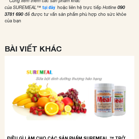
***Cùng xem thêm các sản phẩm khác
090
của SUREMEAL™
tại đây
hoặc liên hệ trực tiếp
Hotline
3781 690
để được tư vấn sản phẩm phù hợp cho sức khỏe
của bạn
BÀI VIẾT KHÁC
ĐIỀU GÌ LÀM CHO CÁC SẢN PHẨM SUREMEAL ™ TRỞ