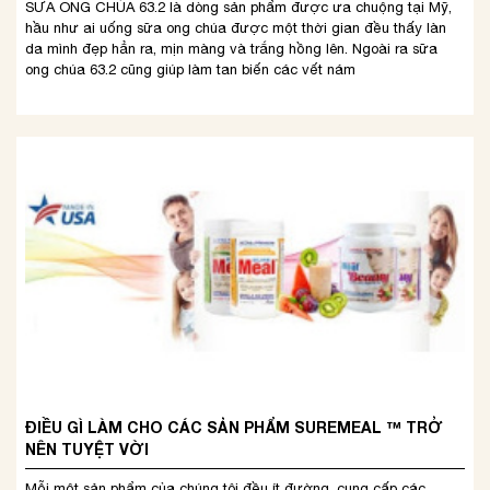
SỮA ONG CHÚA 63.2 là dòng sản phẩm được ưa chuộng tại Mỹ,
hầu như ai uống sữa ong chúa được một thời gian đều thấy làn
da mình đẹp hẳn ra, mịn màng và trắng hồng lên. Ngoài ra sữa
ong chúa 63.2 cũng giúp làm tan biến các vết nám
ĐIỀU GÌ LÀM CHO CÁC SẢN PHẨM SUREMEAL ™ TRỞ
NÊN TUYỆT VỜI
Mỗi một sản phẩm của chúng tôi đều ít đường, cung cấp các