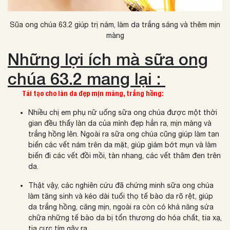
Sũa ong chúa 63.2 giúp trị nám, làm da trắng sáng và thêm mịn
màng
Những lợi ích mà sữa ong
chúa 63.2 mang lại :
Tái tạo cho làn da đẹp mịn màng, trắng hồng:
Nhiều chị em phụ nữ uống sữa ong chúa được một thời
gian đều thấy làn da của mình đẹp hẳn ra, mịn màng và
trắng hồng lên. Ngoài ra sữa ong chúa cũng giúp làm tan
biến các vết nám trên da mặt, giúp giảm bớt mụn và làm
biến đi các vết đồi mồi, tàn nhang, các vết thâm đen trên
da.
Thật vậy, các nghiên cứu đã chứng minh sữa ong chúa
làm tăng sinh và kéo dài tuổi thọ tế bào da rõ rệt, giúp
da trắng hồng, căng mịn, ngoài ra còn có khả năng sửa
chữa những tế bào da bị tổn thương do hóa chất, tia xạ,
tia cực tím gây ra.