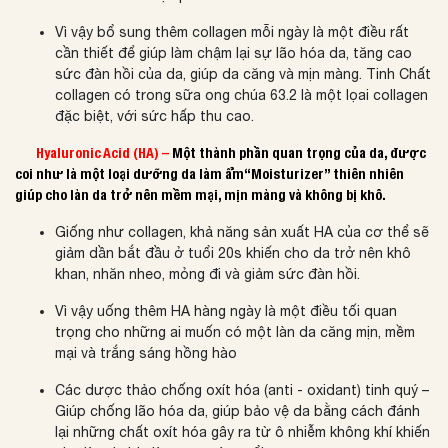
Vì vậy bổ sung thêm collagen mỗi ngày là một điều rất
cần thiết để giúp làm chậm lại sự lão hóa da, tăng cao
sức đàn hồi của da, giúp da căng và mịn màng. Tinh Chất
collagen có trong sữa ong chúa 63.2 là một lọai collagen
đặc biệt, với sức hấp thu cao.
Hyaluronic Acid (HA) –
Một thành phần quan trọng của da, được
coi như là một loại dưỡng da làm ẩm“Moisturizer” thiên nhiên
giúp cho làn da trở nên mềm mại, mịn màng và không bị khô.
Giống như collagen, khả năng sản xuất HA của cơ thể sẽ
giảm dần bắt đầu ở tuổi 20s khiến cho da trở nên khô
khan, nhăn nheo, mỏng đi và giảm sức đàn hồi.
Vì vậy uống thêm HA hàng ngày là một điều tối quan
trọng cho những ai muốn có một làn da căng mịn, mềm
mại và trắng sáng hồng hào
Các dược thảo chống oxít hóa (anti - oxidant) tinh quý –
Giúp chống lão hóa da, giúp bảo vệ da bằng cách đánh
lại những chất oxít hóa gây ra từ ô nhiễm không khí khiến