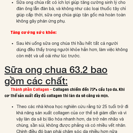
Sữa ong chúa rất có ích lợi giúp tăng cường sinh lý cho
đàn ông lẫn đàn bà, và không như các loại thuốc tây chỉ
giúp cấp thời, sữa ong chúa giúp tận gốc mà hoàn toàn
không gây phản ứng phụ.
Tăng cường sức khỏe:
Sau khi uống sữa ong chúa thì hầu hết tất cả người
dùng đều thấy trong người khỏe hẳn hơn, làm việc không
còn mệt và uể oải như lúc trước.
Sữa ong chua 63.2 bao
gồm các chất:
Thành phần Collagen –
Collagen chiếm đến 75% cấu tạo da. Khi
cơ thể sản xuất đầy đủ collagen thì làn da sẽ căng và mịn.
Theo các nhà khoa học nghiên cứu rằng từ 25 tuổi trở đi
khả năng sản xuất collagen của cơ thể sẽ giảm dần và vì
vậy làn da sẽ bị lão hóa nhanh hơn, da trở nên nhão và
chùng, sần sùi, không được phẳng và có nhiều vết nhăn.
Chính điều đó bạn phải chăm sóc da nhiều hơn nữa