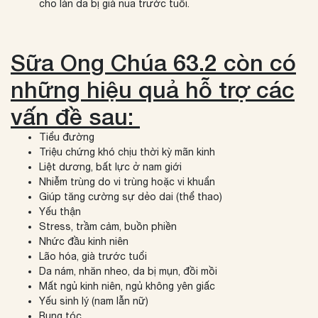
cho làn da bị già nua trước tuổi.
Sữa Ong Chúa 63.2 còn có
những hiệu quả hỗ trợ các
vấn đề sau:
Tiểu đường
Triệu chứng khó chịu thời kỳ mãn kinh
Liệt dương, bất lực ở nam giới
Nhiễm trùng do vi trùng hoặc vi khuẩn
Giúp tăng cường sự dẻo dai (thể thao)
Yếu thận
Stress, trầm cảm, buồn phiền
Nhức đầu kinh niên
Lão hóa, già trước tuổi
Da nám, nhăn nheo, da bị mụn, đồi mồi
Mất ngủ kinh niên, ngủ không yên giấc
Yếu sinh lý (nam lẫn nữ)
Rụng tóc