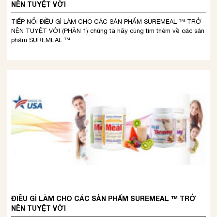
NÊN TUYỆT VỜI
TIẾP NỐI ĐIỀU GÌ LÀM CHO CÁC SẢN PHẨM SUREMEAL ™ TRỞ
NÊN TUYỆT VỜI (PHẦN 1) chúng ta hãy cùng tìm thêm về các sản
phẩm SUREMEAL ™
ĐIỀU GÌ LÀM CHO CÁC SẢN PHẨM SUREMEAL ™ TRỞ
NÊN TUYỆT VỜI