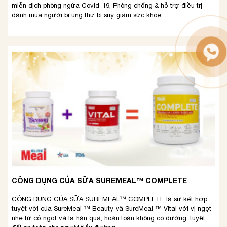
miễn dịch phòng ngừa Covid-19, Phòng chống & hỗ trợ điều trị
dành mua người bị ung thư bị suy giảm sức khỏe
CÔNG DỤNG CỦA SỮA SUREMEAL™ COMPLETE
CÔNG DỤNG CỦA SỮA SUREMEAL™ COMPLETE là sự kết hợp
tuyệt vời của SureMeal ™ Beauty và SureMeal ™ Vital với vị ngọt
nhẹ từ cỏ ngọt và la hán quả, hoàn toàn không có đường, tuyệt