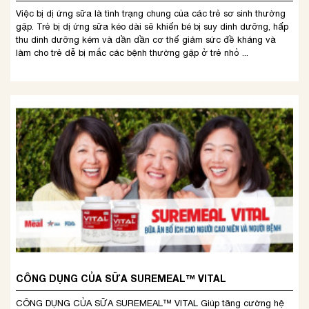
Việc bị dị ứng sữa là tình trạng chung của các trẻ sơ sinh thường
gặp. Trẻ bị dị ứng sữa kéo dài sẽ khiến bé bị suy dinh dưỡng, hấp
thu dinh dưỡng kém và dần dần cơ thế giảm sức đề kháng và
làm cho trẻ dễ bị mắc các bệnh thường gặp ở trẻ nhỏ ...
CÔNG DỤNG CỦA SỮA SUREMEAL™ VITAL
CÔNG DỤNG CỦA SỮA SUREMEAL™ VITAL Giúp tăng cường hệ