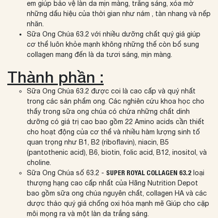
em giúp bảo vệ làn da mịn màng, trắng sáng, xóa mờ
những dấu hiệu của thời gian như nám , tàn nhang và nếp
nhăn.
Sữa Ong Chúa 63.2 với nhiều dưỡng chất quý giá giúp
cơ thể luôn khỏe mạnh không những thế còn bổ sung
collagen mang đến là da tươi sáng, mịn màng.
Thành phần :
Sữa Ong Chúa 63.2 được coi là cao cấp và quý nhất
trong các sản phẩm ong. Các nghiên cứu khoa học cho
thấy trong sữa ong chúa có chứa những chất dinh
dưỡng có giá trị cao bao gồm 22 Amino acids cần thiết
cho hoạt động của cơ thể và nhiều hàm lượng sinh tố
quan trọng như B1, B2 (riboflavin), niacin, B5
(pantothenic acid), B6, biotin, folic acid, B12, inositol, và
choline.
Sữa Ong Chúa số 63.2 -
SUPER ROYAL COLLAGEN 63.2
loại
thượng hạng cao cấp nhất của Hãng Nutrition Depot
bao gồm sữa ong chúa nguyên chất, collagen HA và các
dược thảo quý giá chống oxi hóa mạnh mẽ Giúp cho cặp
môi mọng ra và một làn da trắng sáng.