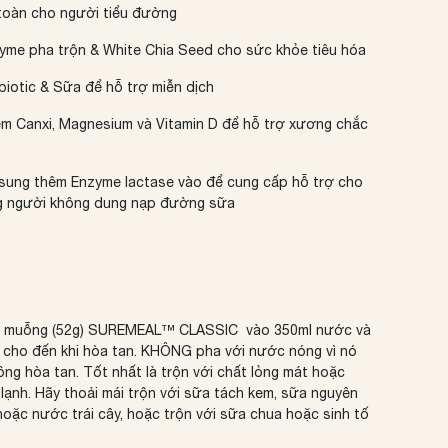
toàn cho người tiểu đường
yme pha trộn & White Chia Seed cho sức khỏe tiêu hóa
biotic & Sữa để hỗ trợ miễn dịch
m Canxi,
Magnesium
và Vitamin D để hỗ trợ xương chắc
 sung thêm
Enzyme lactase vào để cung cấp hỗ trợ cho
 người không dung nạp đường sữa
2 muỗng (52g) SUREMEAL™ CLASSIC
vào 350ml nước và
 cho đến khi hòa tan.
KHÔNG pha với nước nóng vì nó
ông hòa tan.
Tốt nhất là trộn với chất lỏng mát hoặc
lạnh.
Hãy thoải mái trộn với sữa tách kem, sữa nguyên
hoặc nước trái cây, hoặc trộn với sữa chua hoặc sinh tố