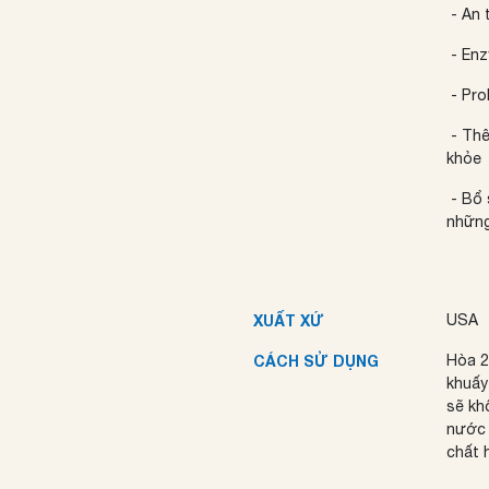
- An 
-
Enz
-
Pro
-
Thê
khỏe
- Bổ
những
XUẤT XỨ
USA
CÁCH SỬ DỤNG
Hòa 
khuấy
sẽ kh
nước 
chất 