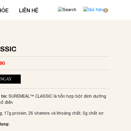
HỎE
LIÊN HỆ
0
SSIC
90
 NGAY
tin:
SUREMEAL™ CLASSIC là hỗn hợp bột dinh dưỡng
cổ điển
g, 17g protein, 26 vitamins và khoáng chất, 5g chất xơ
dụng: