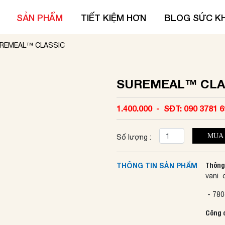
SẢN PHẨM
TIẾT KIỆM HƠN
BLOG SỨC K
REMEAL™ CLASSIC
SUREMEAL™ CLA
1.400.000 - SĐT: 090 3781 6
MUA
Số lượng :
THÔNG TIN SẢN PHẨM
Thông 
vani 
- 780
Công 