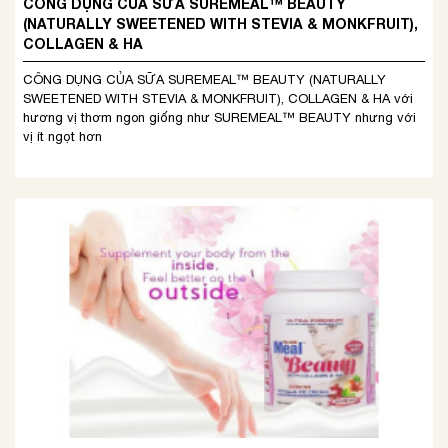
CÔNG DỤNG CỦA SỮA SUREMEAL™ BEAUTY
(NATURALLY SWEETENED WITH STEVIA & MONKFRUIT),
COLLAGEN & HA
CÔNG DỤNG CỦA SỮA SUREMEAL™ BEAUTY (NATURALLY
SWEETENED WITH STEVIA & MONKFRUIT), COLLAGEN & HA với
hương vị thơm ngon giống như SUREMEAL™ BEAUTY nhưng với
vị ít ngọt hơn