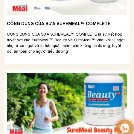
CÔNG DỤNG CỦA SỮA SUREMEAL™ COMPLETE
CÔNG DỤNG CỦA SỮA SUREMEAL™ COMPLETE là sự kết hợp
tuyệt vời của SureMeal ™ Beauty và SureMeal ™ Vital với vị ngọt
nhẹ từ cỏ ngọt và la hán quả, hoàn toàn không có đường, tuyệt
đối an toàn cho người tiểu đường