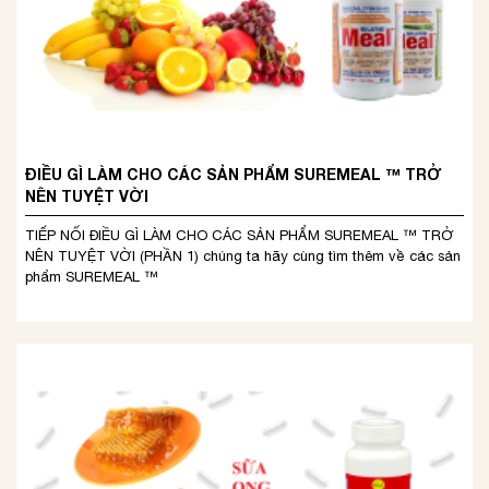
ĐIỀU GÌ LÀM CHO CÁC SẢN PHẨM SUREMEAL ™ TRỞ
NÊN TUYỆT VỜI
TIẾP NỐI ĐIỀU GÌ LÀM CHO CÁC SẢN PHẨM SUREMEAL ™ TRỞ
NÊN TUYỆT VỜI (PHẦN 1) chúng ta hãy cùng tìm thêm về các sản
phẩm SUREMEAL ™